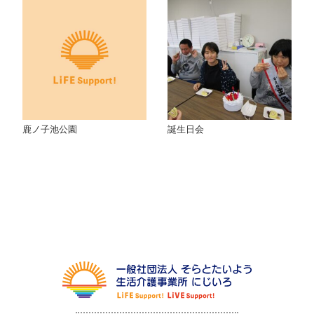
鹿ノ子池公園
誕生日会